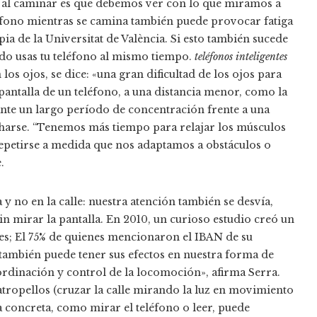
a al caminar es que debemos ver con lo que miramos a
eléfono mientras se camina también puede provocar fatiga
apia de la Universitat de València. Si esto también sucede
do usas tu teléfono al mismo tiempo.
teléfonos inteligentes
 los ojos, se dice: «una gran dificultad de los ojos para
pantalla de un teléfono, a una distancia menor, como la
nte un largo período de concentración frente a una
ncharse. “Tenemos más tiempo para relajar los músculos
repetirse a medida que nos adaptamos a obstáculos o
.
a y no en la calle: nuestra atención también se desvía,
 mirar la pantalla. En 2010, un curioso estudio creó un
es; El 75% de quienes mencionaron el IBAN de su
también puede tener sus efectos en nuestra forma de
oordinación y control de la locomoción», afirma Serra.
atropellos (cruzar la calle mirando la luz en movimiento
ara concreta, como mirar el teléfono o leer, puede