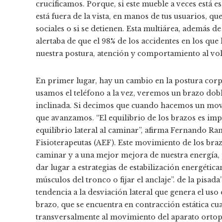
crucificamos. Porque, si este mueble a veces está 
está fuera de la vista, en manos de tus usuarios, q
sociales o si se detienen. Esta multiárea, además d
alertaba de que el 98% de los accidentes en los que 
nuestra postura, atención y comportamiento al vol
En primer lugar, hay un cambio en la postura cor
usamos el teléfono a la vez, veremos un brazo dobl
inclinada. Si decimos que cuando hacemos un movi
que avanzamos. “El equilibrio de los brazos es imp
equilibrio lateral al caminar”, afirma Fernando Ra
Fisioterapeutas (AEF). Este movimiento de los bra
caminar y a una mejor mejora de nuestra energía, p
dar lugar a estrategias de estabilización energéti
músculos del tronco o fijar el anclaje”. de la pisa
tendencia a la desviación lateral que genera el uso
brazo, que se encuentra en contracción estática c
transversalmente al movimiento del aparato ortop