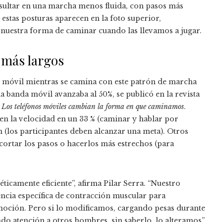
sultar en una marcha menos fluida, con pasos más
s estas posturas aparecen en la foto superior,
n nuestra forma de caminar cuando las llevamos a jugar.
 más largos
no móvil mientras se camina con este patrón de marcha
a banda móvil avanzaba al 50%, se publicó en la revista
:
Los teléfonos móviles cambian la forma en que caminamos
.
n la velocidad en un 33 % (caminar y hablar por
n (los participantes deben alcanzar una meta). Otros
cortar los pasos o hacerlos más estrechos (para
ticamente eficiente”, afirma Pilar Serra. “Nuestro
ncia específica de contracción muscular para
oción. Pero si lo modificamos, cargando pesas durante
o atención a otros hombres, sin saberlo, lo alteramos”,