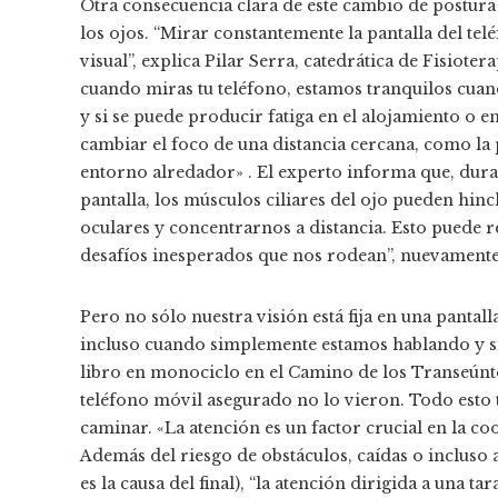
Otra consecuencia clara de este cambio de postur
los ojos. “Mirar constantemente la pantalla del t
visual”, explica Pilar Serra, catedrática de Fisioter
cuando miras tu teléfono, estamos tranquilos cuan
y si se puede producir fatiga en el alojamiento o en
cambiar el foco de una distancia cercana, como la 
entorno alredador» . El experto informa que, dura
pantalla, los músculos ciliares del ojo pueden hi
oculares y concentrarnos a distancia. Esto puede 
desafíos inesperados que nos rodean”, nuevamente
Pero no sólo nuestra visión está fija en una pantall
incluso cuando simplemente estamos hablando y sin
libro en monociclo en el Camino de los Transeúnt
teléfono móvil asegurado no lo vieron. Todo esto 
caminar. «La atención es un factor crucial en la c
Además del riesgo de obstáculos, caídas o incluso 
es la causa del final), “la atención dirigida a una t