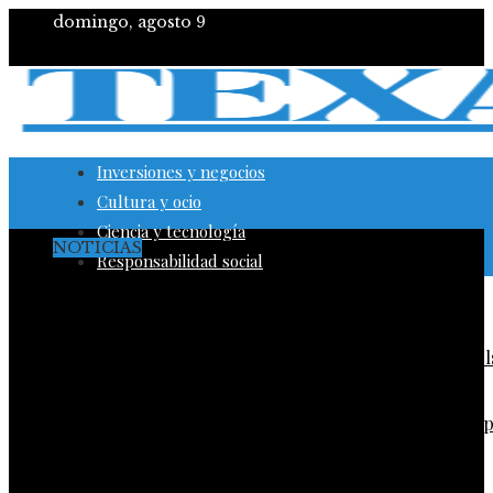
domingo, agosto 9
Inversiones y negocios
Cultura y ocio
Ciencia y tecnología
NOTICIAS
Responsabilidad social
Montenegro y la importancia de diversificar para
evitar tensiones sociales por encarecimiento local
Bélgica combina economía global y RSC para impul
la movilidad sostenible
Los 10 animales con sentidos más extraordinarios 
encontrar alimento
Cambios regulatorios y lecciones aprendidas tras