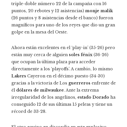
triple-doble número 22 de la campaña con 16
puntos, 20 rebotes y 12 asistencias)
monje malik
(26 puntos y 8 asistencias desde el banco) fueron
magníficos para uno de los reyes que dio un gran
golpe en la mesa del Oeste.
Ahora están excelentes en el ‘play-in’ (35-26) pero
están muy cerca de alguien
soles fénix
(36-26)
que ocupan la última plaza para acceder
directamente a los ‘playoffs’. A cambio, lo mismo
Lakers
Cayeron en el décimo puesto (34-30)
gracias a la victoria de Los
guerreros
enfrente de
él
dólares de milwaukee
. Ante la extrema
irregularidad de los angelinos,
estado Dorado
ha
conseguido 12 de sus últimas 15 peleas y tiene un
récord de 33-28.
El otro equipo en discordia en este explosivo