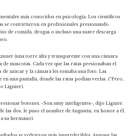
entales más conocidos en psicología. Los científicos
as se convirtieron en profesionales presionando
bio de comida, drogas o incluso una suave descarga
bro.
kinner (una torre alta y transparente con una cámara
da de mascotas. Cada vez que las ratas presionaban el
s de azúcar y la cámara les tomaba una foto.
Las
en una pantalla, donde las ratas podían verlas. (“Pero,
o Lignier).
sionar botones. «Son muy inteligentes», dijo Lignier.
e de las dos, le puso el nombre de Augustin, en honor a él.
 a su hermano).
esultados se volvieron más impredecibles. Aunque las