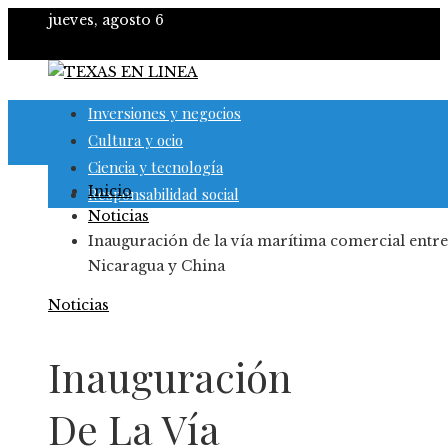
jueves, agosto 6
Inversiones y negocios
Cultura y ocio
Ciencia y tecnología
Inicio
Responsabilidad social
Noticias
Inauguración de la vía marítima comercial entre
Nicaragua y China
Noticias
Inauguración
De La Vía