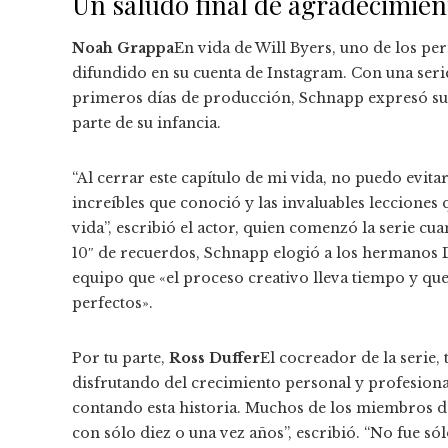
Un saludo final de agradecimien
Noah Grappa
En vida de Will Byers, uno de los pe
difundido en su cuenta de Instagram. Con una seri
primeros días de producción, Schnapp expresó su 
parte de su infancia.
“Al cerrar este capítulo de mi vida, no puedo evit
increíbles que conoció y las invaluables leccione
vida”, escribió el actor, quien comenzó la serie cu
10″ de recuerdos, Schnapp elogió a los hermanos Duf
equipo que «el proceso creativo lleva tiempo y qu
perfectos».
Por tu parte,
Ross Duffer
El cocreador de la serie
disfrutando del crecimiento personal y profesiona
contando esta historia. Muchos de los miembros de
con sólo diez o una vez años”, escribió. “No fue só