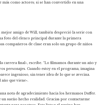
se más como actores; si se han convertido en una
l mejor amigo de Will, también despreció la serie con
una foto del elenco principal durante la primera
 sus compañeros de clase eran solo un grupo de niños
 carrera final», escribe. “Lo filmamos durante un año y
tros personajes. Cuando estoy en el programa, imagina
rece ingenioso, sin tener idea de lo que se avecina.
 año que viene».
una nota de agradecimiento hacia los hermanos Duffer.
 un sueño hecho realidad. Gracias por contactarme
tante para nosotros. Esta lista y el equipo han