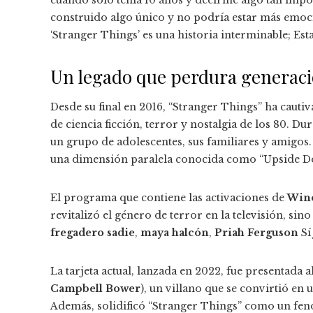
construido algo único y no podría estar más emoci
‘Stranger Things’ es una historia interminable; Es
Un legado que perdura generac
Desde su final en 2016, “Stranger Things” ha cauti
de ciencia ficción, terror y nostalgia de los 80. D
un grupo de adolescentes, sus familiares y amigo
una dimensión paralela conocida como “Upside D
El programa que contiene las activaciones de
Win
revitalizó el género de terror en la televisión, si
fregadero sadie
,
maya halcón
,
Priah Ferguson
S
La tarjeta actual, lanzada en 2022, fue presentada 
Campbell Bower
), un villano que se convirtió en
Además, solidificó “Stranger Things” como un fenó