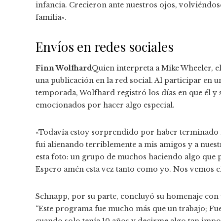
infancia. Crecieron ante nuestros ojos, volviéndo
familia».
Envíos en redes sociales
Finn Wolfhard
Quien interpreta a Mike Wheeler, e
una publicación en la red social. Al participar en 
temporada, Wolfhard registró los días en que él y
emocionados por hacer algo especial.
«Todavía estoy sorprendido por haber terminado la
fui alienando terriblemente a mis amigos y a nues
esta foto: un grupo de muchos haciendo algo que pa
Espero amén esta vez tanto como yo. Nos vemos el
Schnapp, por su parte, concluyó su homenaje con 
“Este programa fue mucho más que un trabajo; Fue
cuando solo tenía 10 años y decirme algo tan impor