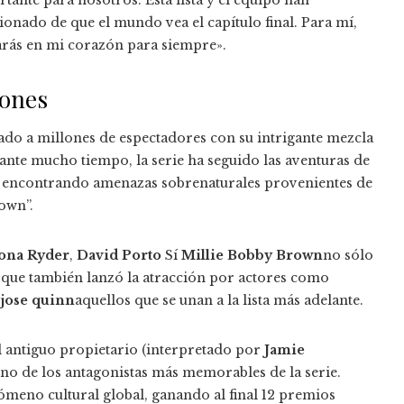
onado de que el mundo vea el capítulo final. Para mí,
tarás en mi corazón para siempre».
iones
vado a millones de espectadores con su intrigante mezcla
urante mucho tiempo, la serie ha seguido las aventuras de
s. encontrando amenazas sobrenaturales provenientes de
own”.
ona Ryder
,
David Porto
Sí
Millie Bobby Brown
no sólo
no que también lanzó la atracción por actores como
í
jose quinn
aquellos que se unan a la lista más adelante.
al antiguo propietario (interpretado por
Jamie
 uno de los antagonistas más memorables de la serie.
meno cultural global, ganando al final 12 premios