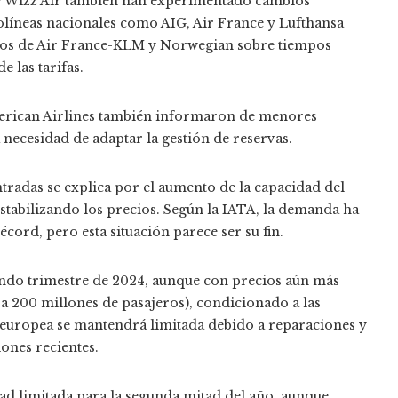
 y Wizz Air también han experimentado cambios
erolíneas nacionales como AIG, Air France y Lufthansa
os de Air France-KLM y Norwegian sobre tiempos
de las tarifas.
American Airlines también informaron de menores
 necesidad de adaptar la gestión de reservas.
radas se explica por el aumento de la capacidad del
stabilizando los precios. Según la IATA, la demanda ha
cord, pero esta situación parece ser su fin.
ndo trimestre de 2024, aunque con precios aún más
 a 200 millones de pasajeros), condicionado a las
 europea se mantendrá limitada debido a reparaciones y
iones recientes.
idad limitada para la segunda mitad del año, aunque