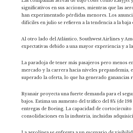
Las compañías aéreas de bajo coste como EasyJet
significativos en sus acciones, mientras que las a
han experimentado pérdidas menores. Los anunci
difíciles en julio se refieren a la tendencia a la baja 
Al otro lado del Atlántico, Southwest Airlines y 
expectativas debido a una mayor experiencia y a la
La paradoja de tener más pasajeros pero menos ent
mercado y la carrera hacia niveles prepandemia, e
superado la oferta, lo que ha generado ganancias ré
Ryanair proyecta una fuerte demanda para el segu
bajos. Estima un aumento del tráfico del 8% (de 198
entregas de Boeing. La capacidad de cortocircuito
consolidaciones en la industria, incluidas adquisic
La aerolínea se enfrenta a un escenario de visibil