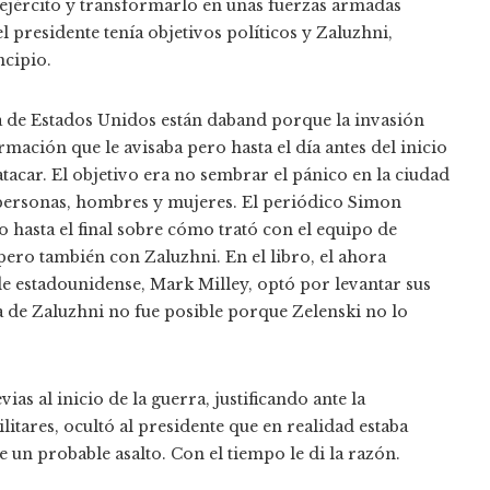
l ejército y transformarlo en unas fuerzas armadas
presidente tenía objetivos políticos y Zaluzhni,
ncipio.
cia de Estados Unidos están daband porque la invasión
ormación que le avisaba pero hasta el día antes del inicio
tacar. El objetivo era no sembrar el pánico en la ciudad
 personas, hombres y mujeres. El periódico Simon
ro hasta el final sobre cómo trató con el equipo de
pero también con Zaluzhni. En el libro, el ahora
lde estadounidense, Mark Milley, optó por levantar sus
ta de Zaluzhni no fue posible porque Zelenski no lo
as al inicio de la guerra, justificando ante la
itares, ocultó al presidente que en realidad estaba
un probable asalto. Con el tiempo le di la razón.