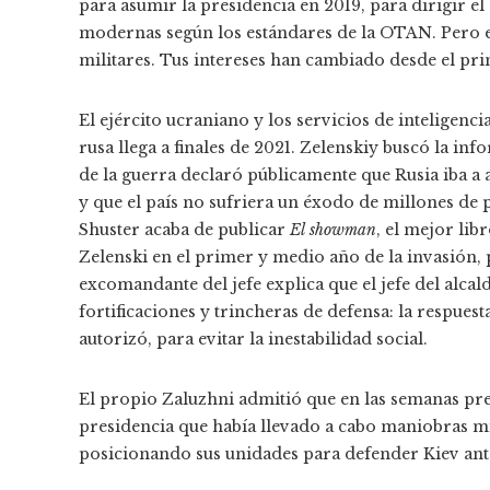
para asumir la presidencia en 2019, para dirigir e
modernas según los estándares de la OTAN. Pero el 
militares. Tus intereses han cambiado desde el pri
El ejército ucraniano y los servicios de inteligen
rusa llega a finales de 2021. Zelenskiy buscó la inf
de la guerra declaró públicamente que Rusia iba a a
y que el país no sufriera un éxodo de millones de
Shuster acaba de publicar
El showman
, el mejor lib
Zelenski en el primer y medio año de la invasión, 
excomandante del jefe explica que el jefe del alca
fortificaciones y trincheras de defensa: la respues
autorizó, para evitar la inestabilidad social.
El propio Zaluzhni admitió que en las semanas previ
presidencia que había llevado a cabo maniobras mil
posicionando sus unidades para defender Kiev ante 