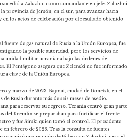
ana sucedió a Zaluzhni como comandante en jefe. Zaluzhni
la provincia de Jersón, en el sur, para avanzar hacia
 y en los actos de celebración por el resultado obtenido
 fuente de gas natural de Rusia a la Unión Europea, fue
estigando la posible autoridad, pero los servicios de
 una unidad militar ucraniana bajo las órdenes de
on
. El Pentágono asegura que Zelenski no fue informado
ctura clave de la Unión Europea.
rero y marzo de 2023. Bajmut, ciudad de Donetsk, en el
s de Rusia durante más de seis meses de asedio.
ana para reservar su regreso. Ucrania centró gran parte
as del Kremlin se preparaban para fortificar el frente.
etro y fue Sirski quien tomó el control. El presidente
e en febrero de 2023. Tras la consulta de fuentes
on organizó una reunión de Biden con Zaluzhni, pero el