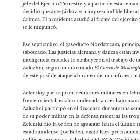
jefe del Ejército Terrestre y a partir de esta sem
decidió que ante Járkov era imprescindible liberar 
Crimea. El presidente acudió al frente del ejército
se le ninguneó.
Ese septiembre, el gasoducto Nordstream, principal
saboteado. Las justicias alemana y danesa están inv
inteligencia estatales lo atribuyeron al trabajo de
Zaluzhni, según un informado
El Correo de Washingt
de este posible ataque al cráneo de una infraestru
Zelenskiy participó en reuniones militares en feb
frente oriental, estaba condenada a caer bajo mano
Zaluzhni participó en el descenso durante una sem
de su poder militar en la defensa mientras las trop
Zelenski dio la orden de aguantar hasta el último m
estadounidense, Joe Biden, visitó Kiev precisament
políticas cercanas a Zaluzhni a EL PAÍS, Washingt