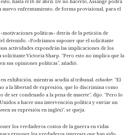
esto, hasta el 16 de abril. De no hacerlo, Assange podrá
un nuevo enfrentamiento, de forma provisional, para el
«motivaciones políticas» detrás de la petición de
el detenido. «Podríamos suponer que el solicitante
e sus actividades expondrán las implicaciones de los
 solicitante Victoria Sharp. “Pero esto no implica que la
n sus opiniones políticas”, añadió.
en exhibición, mientras acudía al tribunal.
exhacker
. “El
ho a la libertad de expresión, que lo discrimina como
o de ser condenado a la pena de muerte”, dijo. “Pero lo
 Unidos a hacer una intervención política y enviar un
ien
en su expresión en inglés)”, se queja.
poner los verdaderos costos de la guerra en vidas
 para exponer los verdaderos intereses que han sido