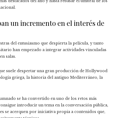
ás destacados del año y hasta rebasar el umbral de los
nacional.
pan un incremento en el interés de
ras del entusiasmo que despierta la película, y tanto
tario han empezado a integrar actividades vinculadas
en salas.
o que suele despertar una gran producción de Hollywood
logía griega, la historia del antiguo Mediterráneo, la
lumnado se ha convertido en uno de los retos más
consigue introducir un tema en la conversación pública,
es se acerquen por iniciativa propia a contenidos que,