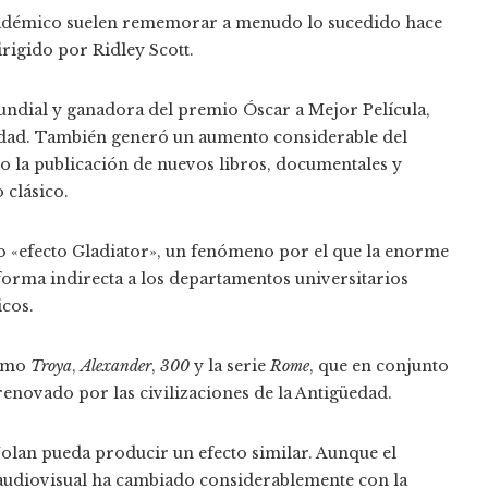
cadémico suelen rememorar a menudo lo sucedido hace
dirigido por Ridley Scott.
undial y ganadora del premio Óscar a Mejor Película,
üedad. También generó un aumento considerable del
do la publicación de nuevos libros, documentales y
 clásico.
o «efecto Gladiator», un fenómeno por el que la enorme
forma indirecta a los departamentos universitarios
icos.
como
Troya
,
Alexander
,
300
y la serie
Rome
, que en conjunto
enovado por las civilizaciones de la Antigüedad.
olan pueda producir un efecto similar. Aunque el
o audiovisual ha cambiado considerablemente con la