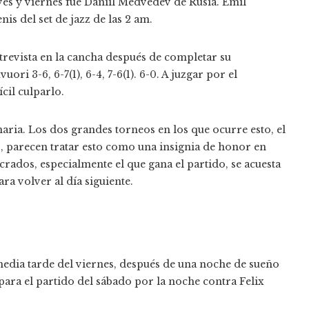
ves y viernes fue Daniil Medvedev de Rusia.
Emil
is del set de jazz de las 2 am.
revista en la cancha después de completar su
ri 3-6, 6-7(1), 6-4, 7-6(1). 6-0. A juzgar por el
cil culparlo.
naria. Los dos grandes torneos en los que ocurre esto, el
s, parecen tratar esto como una insignia de honor en
crados, especialmente el que gana el partido, se acuesta
ra volver al día siguiente.
dia tarde del viernes, después de una noche de sueño
ara el partido del sábado por la noche contra Felix