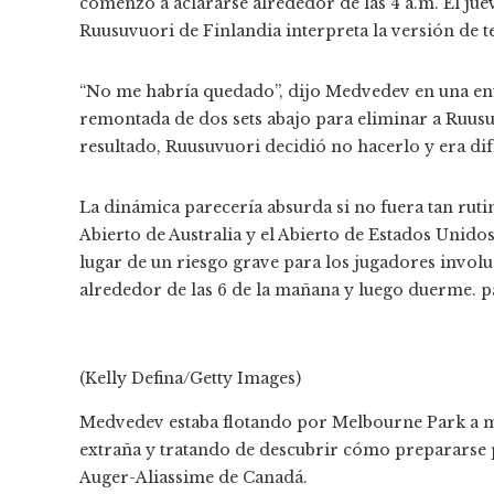
comenzó a aclararse alrededor de las 4 a.m. El jue
Ruusuvuori de Finlandia interpreta la versión de ten
“No me habría quedado”, dijo Medvedev en una ent
remontada de dos sets abajo para eliminar a Ruusuvuo
resultado, Ruusuvuori decidió no hacerlo y era difí
La dinámica parecería absurda si no fuera tan ruti
Abierto de Australia y el Abierto de Estados Unido
lugar de un riesgo grave para los jugadores involu
alrededor de las 6 de la mañana y luego duerme. pa
(Kelly Defina/Getty Images)
Medvedev estaba flotando por Melbourne Park a me
extraña y tratando de descubrir cómo prepararse p
Auger-Aliassime de Canadá.