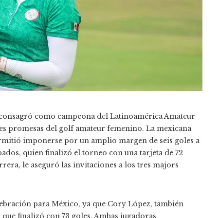
se consagró como campeona del Latinoamérica Amateur
es promesas del golf amateur femenino. La mexicana
 permitió imponerse por un amplio margen de seis goles a
os, quien finalizó el torneo con una tarjeta de 72
rrera, le aseguró las invitaciones a los tres majors
elebración para México, ya que Cory López, también
l que finalizó con 73 goles. Ambas jugadoras