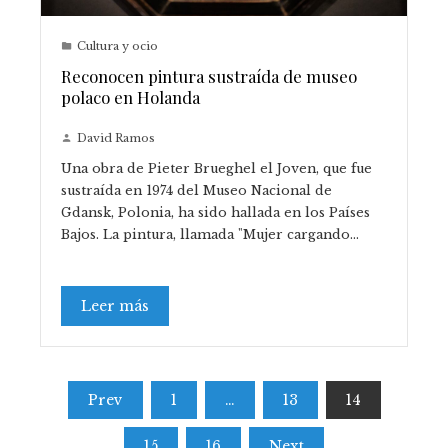
Cultura y ocio
Reconocen pintura sustraída de museo
polaco en Holanda
David Ramos
Una obra de Pieter Brueghel el Joven, que fue
sustraída en 1974 del Museo Nacional de
Gdansk, Polonia, ha sido hallada en los Países
Bajos. La pintura, llamada "Mujer cargando…
Leer más
Paginación
Prev
1
…
13
14
de
15
16
Next