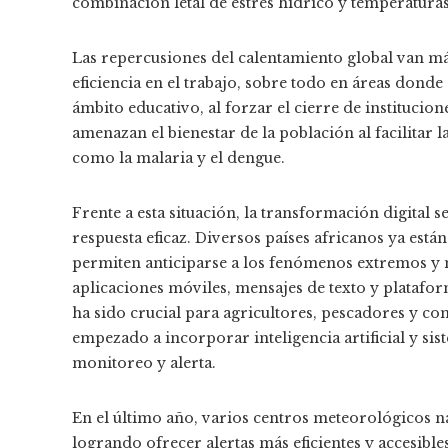
combinación letal de estrés hídrico y temperatura
Las repercusiones del calentamiento global van más
eficiencia en el trabajo, sobre todo en áreas donde 
ámbito educativo, al forzar el cierre de institucio
amenazan el bienestar de la población al facilitar
como la malaria y el dengue.
Frente a esta situación, la transformación digital s
respuesta eficaz. Diversos países africanos ya est
permiten anticiparse a los fenómenos extremos y m
aplicaciones móviles, mensajes de texto y platafo
ha sido crucial para agricultores, pescadores y 
empezado a incorporar inteligencia artificial y si
monitoreo y alerta.
En el último año, varios centros meteorológicos n
logrando ofrecer alertas más eficientes y accesible